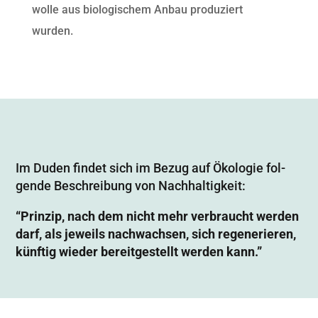
wolle aus biol­o­gis­chem Anbau pro­duziert
wurden.
Im Duden find­et sich im Bezug auf Ökolo­gie fol­
gende Beschrei­bung von Nachhaltigkeit:
“Prinzip, nach dem nicht mehr ver­braucht wer­den
darf, als jew­eils nachwach­sen, sich regener­ieren,
kün­ftig wieder bere­it­gestellt wer­den kann.”