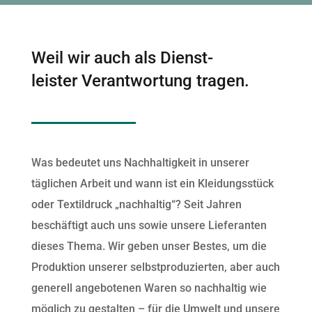
Weil wir auch als Dienst-
leister Verantwortung tragen.
Was bedeutet uns Nach­haltigkeit in unser­er
täglichen Arbeit und wann ist ein Klei­dungsstück
oder Tex­til­druck „nach­haltig“? Seit Jahren
beschäftigt auch uns sowie unsere Liefer­an­ten
dieses The­ma. Wir geben unser Bestes, um die
Pro­duk­tion unser­er selb­st­pro­duzierten, aber auch
generell ange­bote­nen Waren so nach­haltig wie
möglich zu gestal­ten – für die Umwelt und unsere