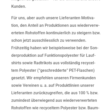
Kunden.
Für uns, aber auch unsere Liefer­an­ten Moti­va­
tion, den Anteil an Pro­duk­tio­nen aus wiederver­w­
erteten Rohstof­fen kon­tinuier­lich zu steigern bzw.
schon jet­zt auss­chliesslich zu ver­wen­den.
Frühzeit­ig haben wir beispiel­sweise bei der Son­
der­pro­duk­tion auf Funk­tion­spoly­ester für Lauf­
shirts sowie Radtrikots aus voll­ständig recycel­
tem Poly­ester (“geschred­derte” PET-Flaschen)
geset­zt. Wir empfehlen unseren Fir­menkun­den
sowie Vere­inen u. a. auf Pro­duk­tlin­ien unser­er
Liefer­an­ten zurück­zu­greifen, die aus 100 % bzw.
zumin­d­est über­wiegend aus wiederver­w­erteten
Rohstof­fen wie recycel­tem Poly­ester bzw. Baum­