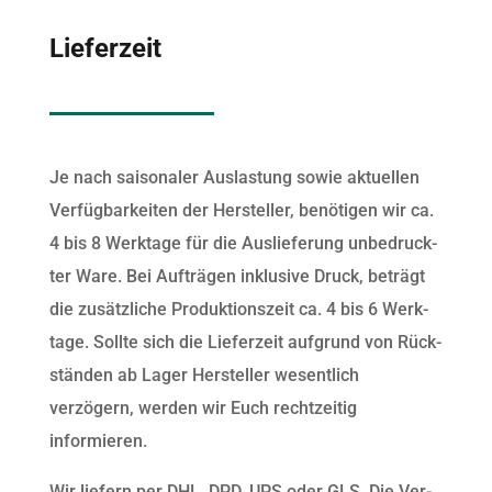
Lieferzeit
Je nach saisonaler Aus­las­tung sowie aktuellen
Ver­füg­barkeit­en der Her­steller, benöti­gen wir ca.
4 bis 8 Werk­tage für die Aus­liefer­ung unbedruck­
ter Ware. Bei Aufträ­gen inklu­sive Druck, beträgt
die zusät­zliche Pro­duk­tion­szeit ca. 4 bis 6 Werk­
tage. Sollte sich die Lieferzeit auf­grund von Rück­
stän­den ab Lager Her­steller wesentlich
verzögern, wer­den wir Euch rechtzeit­ig
informieren.
Wir liefern per DHL, DPD, UPS oder GLS. Die Ver­