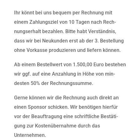
Ihr kön­nt bei uns bequem per Rech­nung mit
einem Zahlungsziel von 10 Tagen nach Rech­
nungser­halt bezahlen. Bitte habt Ver­ständ­nis,
dass wir bei Neukun­den erst ab der 3. Bestel­lung
ohne Vorkasse pro­duzieren und liefern können.
Ab einem Bestell­w­ert von 1.500,00 Euro beste­hen
wir ggf. auf eine Anzahlung in Höhe von min­
desten 50% der Rechnungssumme.
Gerne kön­nen wir die Rech­nung auch direkt an
einen Spon­sor schick­en. Wir benöti­gen hier­für
vor der Beauf­tra­gung eine schriftliche Bestä­ti­
gung zur Kostenüber­nahme durch das
Unternehmen.