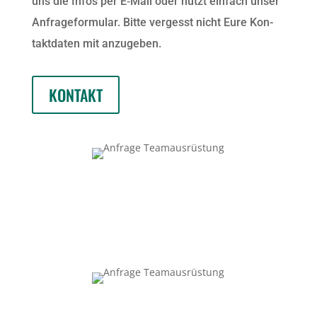
uns die Infos per E‑Mail oder nutzt ein­fach unser
Anfrage­for­mu­lar. Bitte vergesst nicht Eure Kon­
tak­t­dat­en mit anzugeben.
KON­TAKT