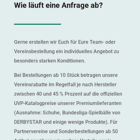
Wie läuft eine Anfrage ab?
Gerne erstellen wir Euch für Eure Team- oder
Vere­ins­bestel­lung ein indi­vidu­elles Ange­bot zu
beson­ders starken Konditionen.
Bei Bestel­lun­gen ab 10 Stück betra­gen unsere
Vere­in­sra­bat­te im Regelfall je nach Her­steller
zwis­chen 40 und 45 % Prozent auf die offiziellen
UVP-Kat­a­log­preise unser­er Pre­mi­um­liefer­an­ten
(Aus­nahme: Schuhe, Bun­desli­ga-Spiel­bälle von
DERBYSTAR und einige wenige Pro­duk­te). Für
Part­nervere­ine und Son­derbestel­lun­gen ab 50