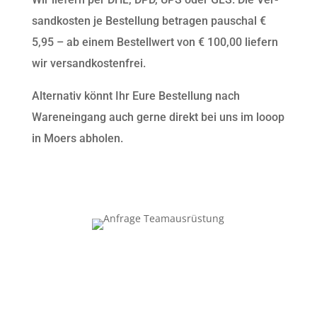
sand­kosten je Bestel­lung betra­gen pauschal €
5,95 – ab einem Bestell­w­ert von € 100,00 liefern
wir versandkostenfrei.
Alter­na­tiv kön­nt Ihr Eure Bestel­lung nach
Warenein­gang auch gerne direkt bei uns im looop
in Moers abholen.