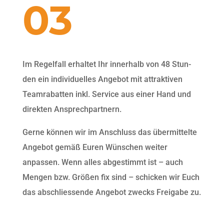
03
Im Regelfall erhal­tet Ihr inner­halb von 48 Stun­
den ein indi­vidu­elles Ange­bot mit attrak­tiv­en
Team­ra­bat­ten inkl. Ser­vice aus ein­er Hand und
direk­ten Ansprechpartnern.
Gerne kön­nen wir im Anschluss das über­mit­telte
Ange­bot gemäß Euren Wün­schen weit­er
anpassen. Wenn alles abges­timmt ist – auch
Men­gen bzw. Größen fix sind – schick­en wir Euch
das abschliessende Ange­bot zwecks Freiga­be zu.