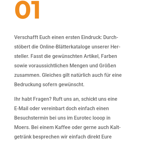
01
Ver­schafft Euch einen ersten Ein­druck: Durch­
stöbert die Online-Blät­terkat­a­loge unser­er Her­
steller. Fasst die gewün­scht­en Artikel, Far­ben
sowie voraus­sichtlichen Men­gen und Größen
zusam­men. Gle­ich­es gilt natür­lich auch für eine
Bedruck­ung sofern gewünscht.
Ihr habt Fra­gen? Ruft uns an, schickt uns eine
E‑Mail oder vere­in­bart doch ein­fach einen
Besuch­ster­min bei uns im Eurotec looop in
Moers. Bei einem Kaf­fee oder gerne auch Kalt­
getränk besprechen wir ein­fach direkt Eure